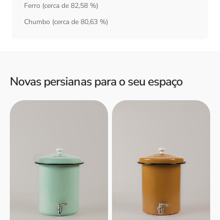
Ferro (cerca de 82,58 %)
Chumbo (cerca de 80,63 %)
Novas persianas para o seu espaço
Filtro
Filtro
de
de
água
água
Ecofiltro
Ecofiltro
5L
5L
-
-
Verde
Amarelo
menta