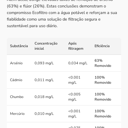
(63%) e flúor (26%). Estas conclusões demonstram o
compromisso Ecofiltro com a água potável e reforçam a sua
fiabilidade como uma solução de filtração segura e
sustentável para uso diário.
Concentração
Após
Substância
Eficiência
inicial
filtragem
63%
Arsénio
0,093 mg/L
0,034 mg/L
Removido
<0.001
100%
Cádmio
0,011 mg/L
mg/L
Removido
<0.005
100%
Chumbo
0,018 mg/L
mg/L
Removido
<0.001
100%
Mercúrio
0,010 mg/L
mg/L
Removido
<0.075
100%