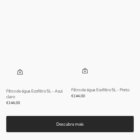
Filtro de água Ecofiltro 5L - Preto
Filtro de água Ecofiltro 5L - Azul
Preço
€144,00
claro
normal
Preço
€144,00
normal
Descubra mais