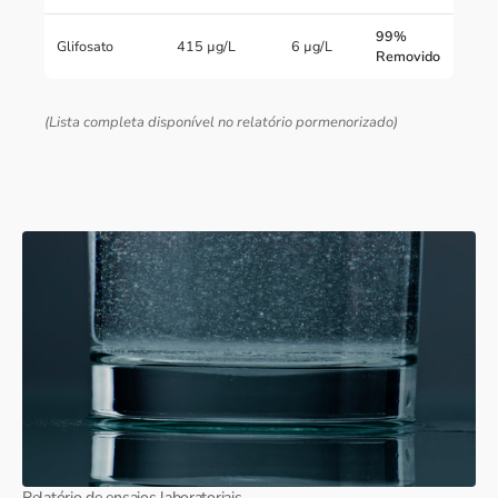
99%
Glifosato
415 µg/L
6 µg/L
Removido
(Lista completa disponível no relatório pormenorizado)
Relatório de ensaios laboratoriais