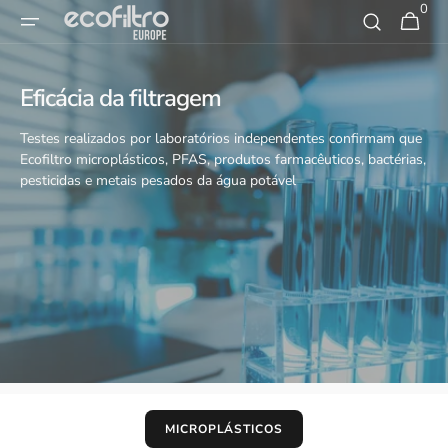
Saltar
0
0
Carrinho
para o
artigos
conteúdo
Eficácia da filtragem
Testes realizados por laboratórios independentes confirmam que
Ecofiltro microplásticos, PFAS, produtos farmacêuticos, bactérias,
pesticidas e metais pesados da água potável
MICROPLÁSTICOS