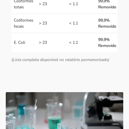
Coliformes
99,9%
> 23
< 1.1
totais
Removido
Coliformes
99,9%
> 23
< 1.1
fecais
Removido
99,9%
E. Coli
> 23
< 1.1
Removido
(Lista completa disponível no relatório pormenorizado)