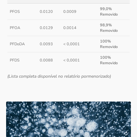
99,0%
PFOS
0.0120
0.0009
Removido
98,9%
PFOA
0.0129
0.0014
Removido
100%
PFDoDA
0.0093
< 0,0001
Removido
100%
PFDS
0.0088
< 0,0001
Removido
(Lista completa disponível no relatório pormenorizado)