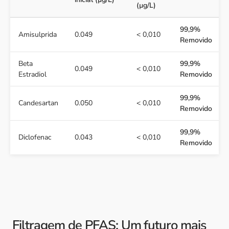
(µg/L)
99,9%
Amisulprida
0.049
< 0,010
Removido
Beta
99,9%
0.049
< 0,010
Estradiol
Removido
99,9%
Candesartan
0.050
< 0,010
Removido
99,9%
Diclofenac
0.043
< 0,010
Removido
Filtragem de PFAS: Um futuro mais