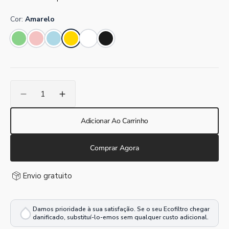
Cor:
Amarelo
Verde
Rosa
Azul
Amarelo
Branco
Preto
menta
bebê
claro
Quantidade
Reduzir
Aumentar
a
a
quantidade
quantidade
Adicionar Ao Carrinho
do
do
Filtro
Filtro
Comprar Agora
Ecofiltro
Ecofiltro
5
5
L
L
Envio gratuito
-
-
Amarelo
Amarelo
Damos prioridade à sua satisfação. Se o seu Ecofiltro chegar
danificado, substituí-lo-emos sem qualquer custo adicional.