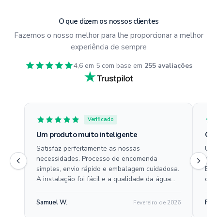
O que dizem os nossos clientes
Fazemos o nosso melhor para lhe proporcionar a melhor
experiência de sempre
4,6 em 5 com base em
255 avaliações
Verificado
Um produto muito inteligente
Gos
Satisfaz perfeitamente as nossas
Uti
necessidades. Processo de encomenda
Ado
simples, envio rápido e embalagem cuidadosa.
Exc
A instalação foi fácil e a qualidade da água
com
melhorou imediatamente.
Samuel W.
Fel
Fevereiro de 2026