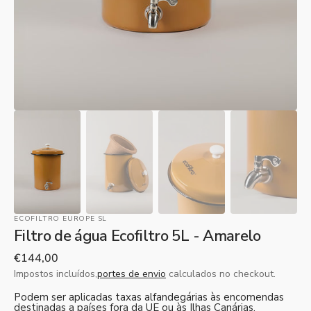
galeria
ECOFILTRO EUROPE SL
Filtro de água Ecofiltro 5L - Amarelo
Preço
€144,00
normal
Impostos incluídos,
portes de envio
calculados no checkout.
Podem ser aplicadas taxas alfandegárias às encomendas
destinadas a países fora da UE ou às Ilhas Canárias.