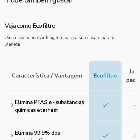
Pode também gostar
Veja como Ecofiltro
Uma escolha mais inteligente para a sua casa e para o
planeta
Jarr
Característica / Vantagem
Ecofiltro
padr
Elimina PFAS e «substâncias
químicas eternas»
Elimina 99,9% dos