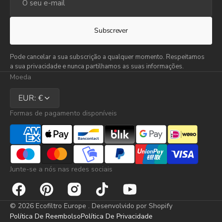
seu
e-
mail
Subscrever
Pode cancelar a sua subscrição a qualquer momento. Respeitamos
a sua privacidade e nunca partilhamos as suas informações.
Moeda
EUR: €
Formas de pagamento disponíveis
Junte-se a nós nas redes sociais
Facebook
Pinterest
Instagram
TikTok
YouTube
© 2026
Ecofiltro Europe
.
Desenvolvido por Shopify
Política De Reembolso
Política De Privacidade