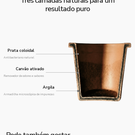
Três camadas naturais para um
resultado puro
Prata coloidal
Antibacteriano natural
Carvão ativado
Removedor de odores e sabores
Argila
Armadilha microscópica de impurezas